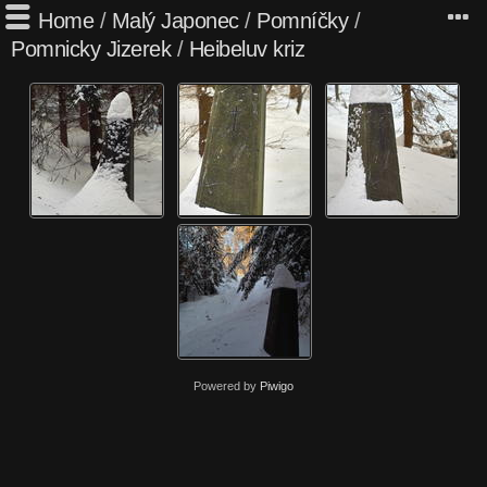
Home
/
Malý Japonec
/
Pomníčky
/
Pomnicky Jizerek
/
Heibeluv kriz
Powered by
Piwigo