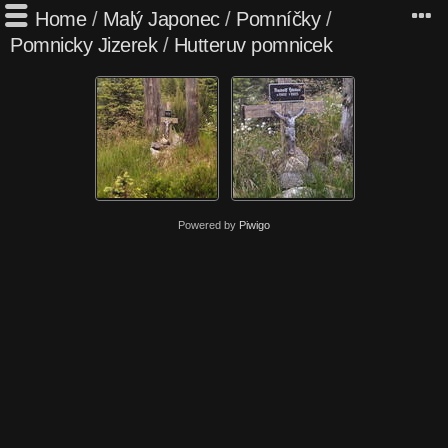
Home
/
Malý Japonec
/
Pomníčky
/
Pomnicky Jizerek
/
Hutteruv pomnicek
Powered by
Piwigo