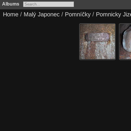
Albums
Home
/
Malý Japonec
/
Pomníčky
/
Pomnicky Jiz