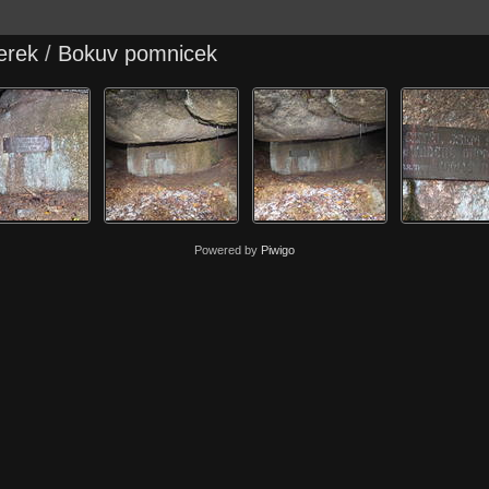
erek
/
Bokuv pomnicek
Powered by
Piwigo