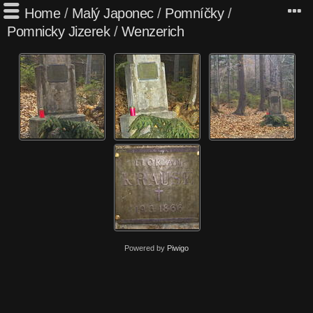
Home
/
Malý Japonec
/
Pomníčky
/
Pomnicky Jizerek
/
Wenzerich
Powered by
Piwigo