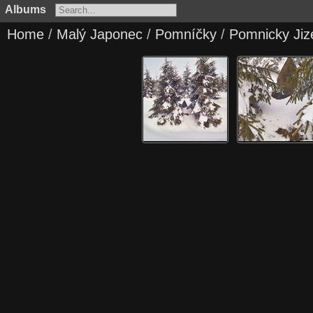
Albums
Home
/
Malý Japonec
/
Pomníčky
/
Pomnicky Jiz