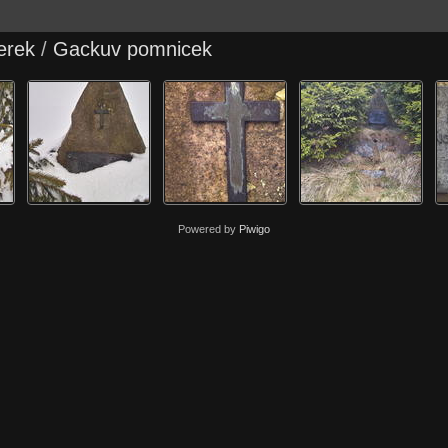
erek
/
Gackuv pomnicek
Powered by
Piwigo