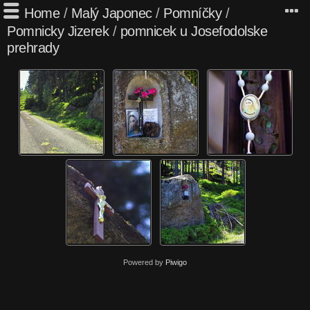
Home
/
Malý Japonec
/
Pomníčky
/
Pomnicky Jizerek
/
pomnicek u Josefodolske
prehrady
Powered by
Piwigo