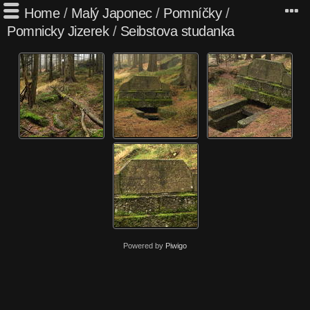
Home
/
Malý Japonec
/
Pomníčky
/
Pomnicky Jizerek
/
Seibstova studanka
Powered by
Piwigo