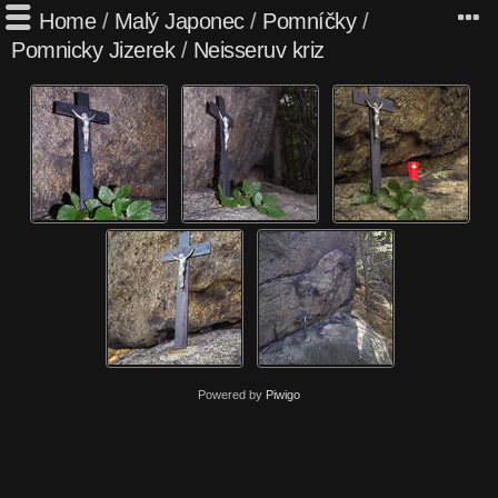
Home
/
Malý Japonec
/
Pomníčky
/
Pomnicky Jizerek
/
Neisseruv kriz
Powered by
Piwigo