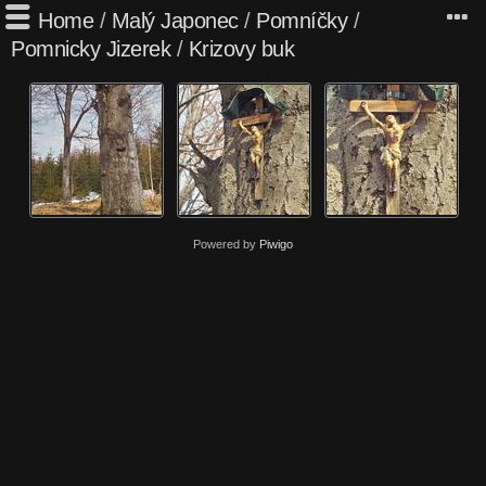
Home
/
Malý Japonec
/
Pomníčky
/
Pomnicky Jizerek
/
Krizovy buk
Powered by
Piwigo