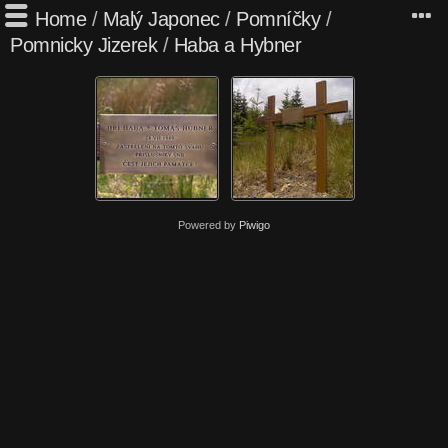
Home
/
Malý Japonec
/
Pomníčky
/
Pomnicky Jizerek
/
Haba a Hybner
Powered by
Piwigo